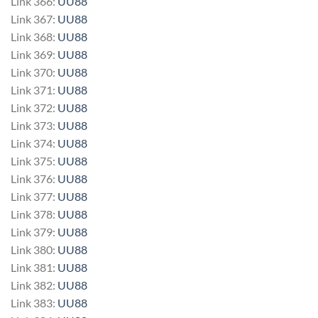
Link 366:
UU88
Link 367:
UU88
Link 368:
UU88
Link 369:
UU88
Link 370:
UU88
Link 371:
UU88
Link 372:
UU88
Link 373:
UU88
Link 374:
UU88
Link 375:
UU88
Link 376:
UU88
Link 377:
UU88
Link 378:
UU88
Link 379:
UU88
Link 380:
UU88
Link 381:
UU88
Link 382:
UU88
Link 383:
UU88