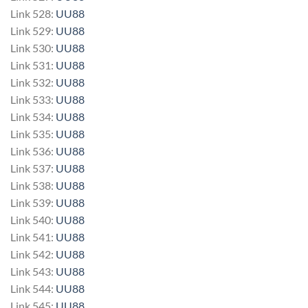
Link 528:
UU88
Link 529:
UU88
Link 530:
UU88
Link 531:
UU88
Link 532:
UU88
Link 533:
UU88
Link 534:
UU88
Link 535:
UU88
Link 536:
UU88
Link 537:
UU88
Link 538:
UU88
Link 539:
UU88
Link 540:
UU88
Link 541:
UU88
Link 542:
UU88
Link 543:
UU88
Link 544:
UU88
Link 545:
UU88