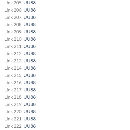
Link 205:
UU88
Link 206:
UU88
Link 207:
UU88
Link 208:
UU88
Link 209:
UU88
Link 210:
UU88
Link 211:
UU88
Link 212:
UU88
Link 213:
UU88
Link 214:
UU88
Link 215:
UU88
Link 216:
UU88
Link 217:
UU88
Link 218:
UU88
Link 219:
UU88
Link 220:
UU88
Link 221:
UU88
Link 222:
UU88