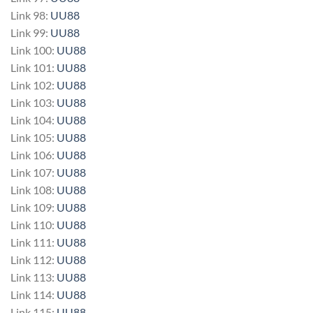
Link 98:
UU88
Link 99:
UU88
Link 100:
UU88
Link 101:
UU88
Link 102:
UU88
Link 103:
UU88
Link 104:
UU88
Link 105:
UU88
Link 106:
UU88
Link 107:
UU88
Link 108:
UU88
Link 109:
UU88
Link 110:
UU88
Link 111:
UU88
Link 112:
UU88
Link 113:
UU88
Link 114:
UU88
Link 115:
UU88