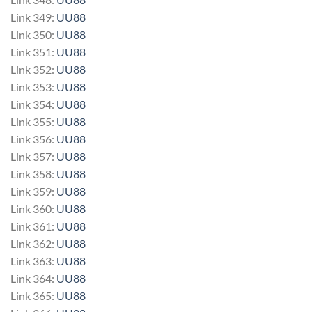
Link 349:
UU88
Link 350:
UU88
Link 351:
UU88
Link 352:
UU88
Link 353:
UU88
Link 354:
UU88
Link 355:
UU88
Link 356:
UU88
Link 357:
UU88
Link 358:
UU88
Link 359:
UU88
Link 360:
UU88
Link 361:
UU88
Link 362:
UU88
Link 363:
UU88
Link 364:
UU88
Link 365:
UU88