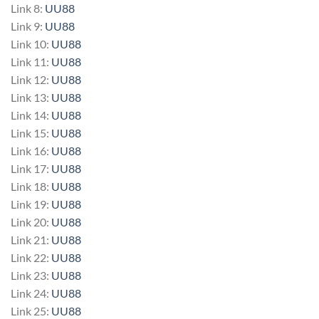
Link 8:
UU88
Link 9:
UU88
Link 10:
UU88
Link 11:
UU88
Link 12:
UU88
Link 13:
UU88
Link 14:
UU88
Link 15:
UU88
Link 16:
UU88
Link 17:
UU88
Link 18:
UU88
Link 19:
UU88
Link 20:
UU88
Link 21:
UU88
Link 22:
UU88
Link 23:
UU88
Link 24:
UU88
Link 25:
UU88