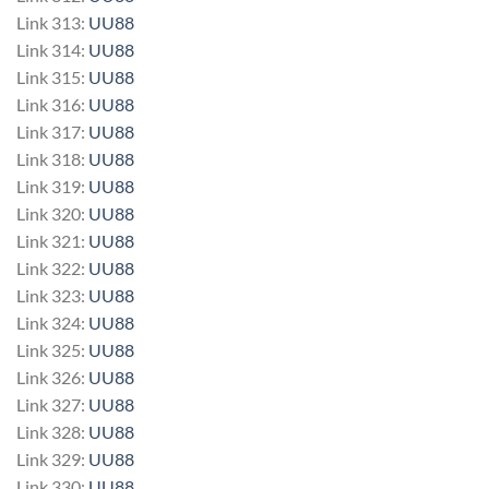
Link 313:
UU88
Link 314:
UU88
Link 315:
UU88
Link 316:
UU88
Link 317:
UU88
Link 318:
UU88
Link 319:
UU88
Link 320:
UU88
Link 321:
UU88
Link 322:
UU88
Link 323:
UU88
Link 324:
UU88
Link 325:
UU88
Link 326:
UU88
Link 327:
UU88
Link 328:
UU88
Link 329:
UU88
Link 330:
UU88