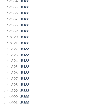
Link 384:
UU88
Link 385:
UU88
Link 386:
UU88
Link 387:
UU88
Link 388:
UU88
Link 389:
UU88
Link 390:
UU88
Link 391:
UU88
Link 392:
UU88
Link 393:
UU88
Link 394:
UU88
Link 395:
UU88
Link 396:
UU88
Link 397:
UU88
Link 398:
UU88
Link 399:
UU88
Link 400:
UU88
Link 401:
UU88