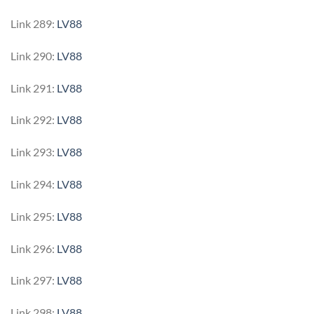
Link 289:
LV88
Link 290:
LV88
Link 291:
LV88
Link 292:
LV88
Link 293:
LV88
Link 294:
LV88
Link 295:
LV88
Link 296:
LV88
Link 297:
LV88
Link 298:
LV88