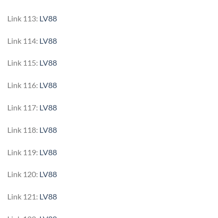
Link 113:
LV88
Link 114:
LV88
Link 115:
LV88
Link 116:
LV88
Link 117:
LV88
Link 118:
LV88
Link 119:
LV88
Link 120:
LV88
Link 121:
LV88