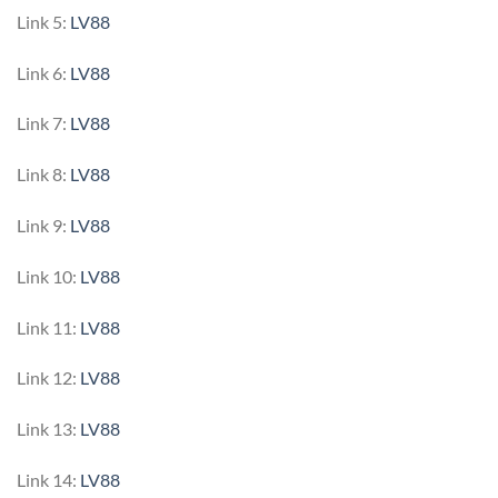
Link 5:
LV88
Link 6:
LV88
Link 7:
LV88
Link 8:
LV88
Link 9:
LV88
Link 10:
LV88
Link 11:
LV88
Link 12:
LV88
Link 13:
LV88
Link 14:
LV88