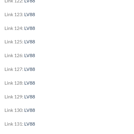
Link 122:
LV88
Link 123:
LV88
Link 124:
LV88
Link 125:
LV88
Link 126:
LV88
Link 127:
LV88
Link 128:
LV88
Link 129:
LV88
Link 130:
LV88
Link 131:
LV88