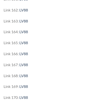
Link 162:
LV88
Link 163:
LV88
Link 164:
LV88
Link 165:
LV88
Link 166:
LV88
Link 167:
LV88
Link 168:
LV88
Link 169:
LV88
Link 170:
LV88