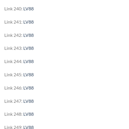
Link 240:
LV88
Link 241:
LV88
Link 242:
LV88
Link 243:
LV88
Link 244:
LV88
Link 245:
LV88
Link 246:
LV88
Link 247:
LV88
Link 248:
LV88
Link 249:
LV88