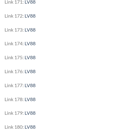
Link 171:
LV88
Link 172:
LV88
Link 173:
LV88
Link 174:
LV88
Link 175:
LV88
Link 176:
LV88
Link 177:
LV88
Link 178:
LV88
Link 179:
LV88
Link 180:
LV88