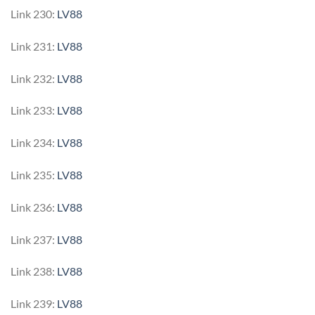
Link 230:
LV88
Link 231:
LV88
Link 232:
LV88
Link 233:
LV88
Link 234:
LV88
Link 235:
LV88
Link 236:
LV88
Link 237:
LV88
Link 238:
LV88
Link 239:
LV88