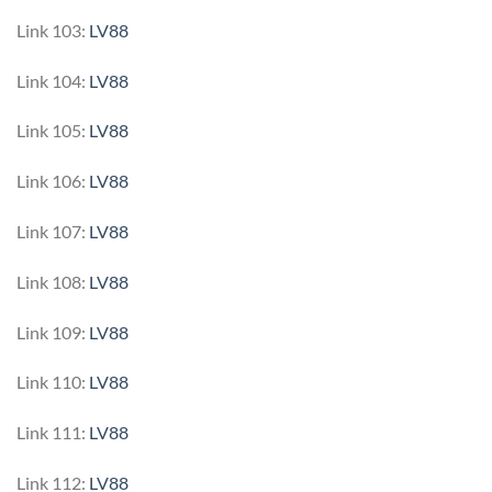
Link 103:
LV88
Link 104:
LV88
Link 105:
LV88
Link 106:
LV88
Link 107:
LV88
Link 108:
LV88
Link 109:
LV88
Link 110:
LV88
Link 111:
LV88
Link 112:
LV88