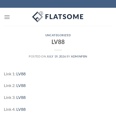
Skip
to
content
UNCATEGORIZED
LV88
POSTED ON
JULY 19, 2026
BY
ADMINPBN
Link 1:
LV88
Link 2:
LV88
Link 3:
LV88
Link 4:
LV88