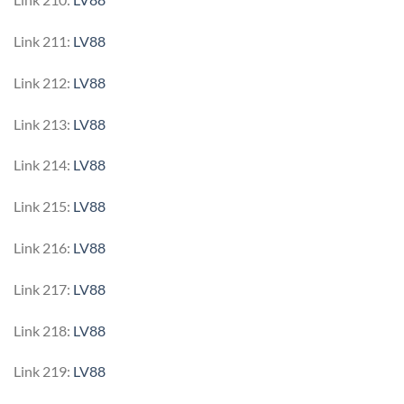
Link 211:
LV88
Link 212:
LV88
Link 213:
LV88
Link 214:
LV88
Link 215:
LV88
Link 216:
LV88
Link 217:
LV88
Link 218:
LV88
Link 219:
LV88