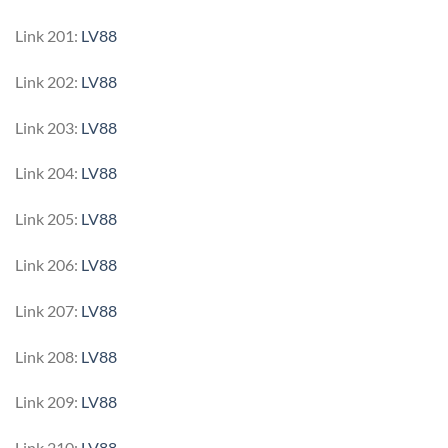
Link 201:
LV88
Link 202:
LV88
Link 203:
LV88
Link 204:
LV88
Link 205:
LV88
Link 206:
LV88
Link 207:
LV88
Link 208:
LV88
Link 209:
LV88
Link 210:
LV88