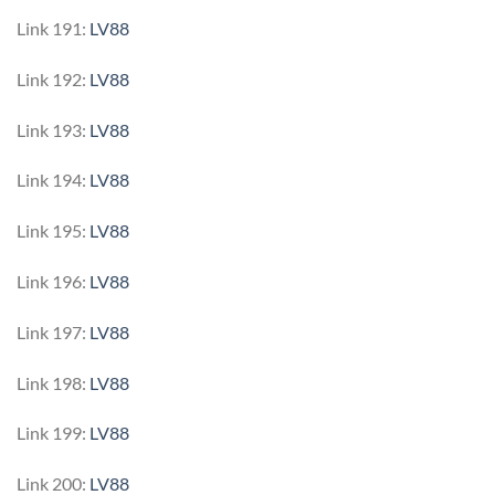
Link 191:
LV88
Link 192:
LV88
Link 193:
LV88
Link 194:
LV88
Link 195:
LV88
Link 196:
LV88
Link 197:
LV88
Link 198:
LV88
Link 199:
LV88
Link 200:
LV88