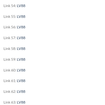
Link 54:
LV88
Link 55:
LV88
Link 56:
LV88
Link 57:
LV88
Link 58:
LV88
Link 59:
LV88
Link 60:
LV88
Link 61:
LV88
Link 62:
LV88
Link 63:
LV88