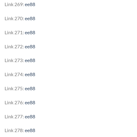
Link 269:
ee88
Link 270:
ee88
Link 271:
ee88
Link 272:
ee88
Link 273:
ee88
Link 274:
ee88
Link 275:
ee88
Link 276:
ee88
Link 277:
ee88
Link 278:
ee88