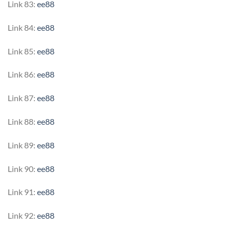
Link 83:
ee88
Link 84:
ee88
Link 85:
ee88
Link 86:
ee88
Link 87:
ee88
Link 88:
ee88
Link 89:
ee88
Link 90:
ee88
Link 91:
ee88
Link 92:
ee88