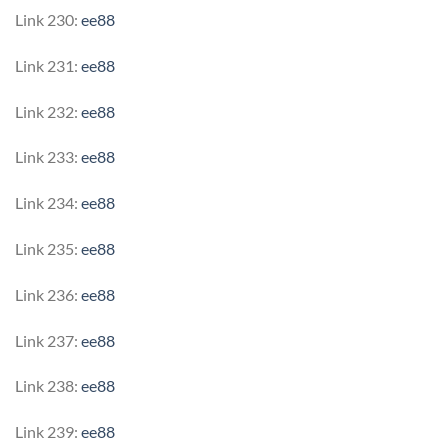
Link 230:
ee88
Link 231:
ee88
Link 232:
ee88
Link 233:
ee88
Link 234:
ee88
Link 235:
ee88
Link 236:
ee88
Link 237:
ee88
Link 238:
ee88
Link 239:
ee88