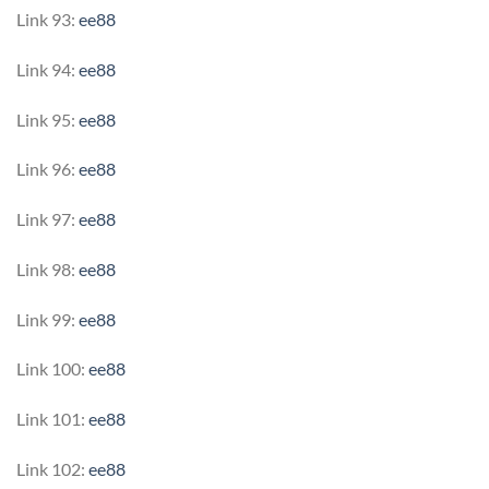
Link 93:
ee88
Link 94:
ee88
Link 95:
ee88
Link 96:
ee88
Link 97:
ee88
Link 98:
ee88
Link 99:
ee88
Link 100:
ee88
Link 101:
ee88
Link 102:
ee88