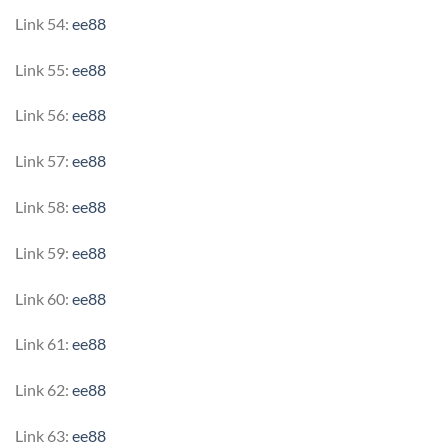
Link 54:
ee88
Link 55:
ee88
Link 56:
ee88
Link 57:
ee88
Link 58:
ee88
Link 59:
ee88
Link 60:
ee88
Link 61:
ee88
Link 62:
ee88
Link 63:
ee88