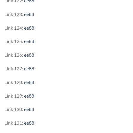
Link 122:
ee88
Link 123:
ee88
Link 124:
ee88
Link 125:
ee88
Link 126:
ee88
Link 127:
ee88
Link 128:
ee88
Link 129:
ee88
Link 130:
ee88
Link 131:
ee88