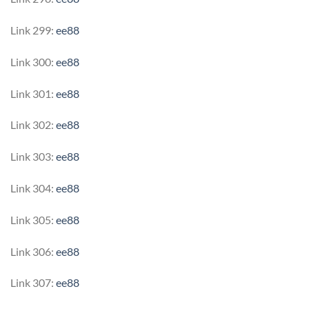
Link 299:
ee88
Link 300:
ee88
Link 301:
ee88
Link 302:
ee88
Link 303:
ee88
Link 304:
ee88
Link 305:
ee88
Link 306:
ee88
Link 307:
ee88