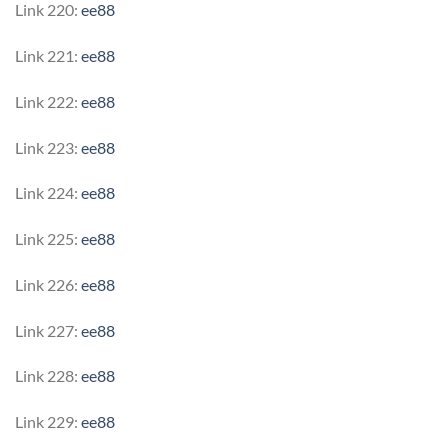
Link 220:
ee88
Link 221:
ee88
Link 222:
ee88
Link 223:
ee88
Link 224:
ee88
Link 225:
ee88
Link 226:
ee88
Link 227:
ee88
Link 228:
ee88
Link 229:
ee88