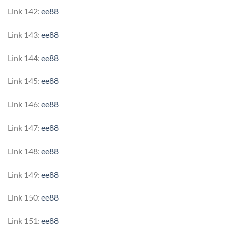
Link 142:
ee88
Link 143:
ee88
Link 144:
ee88
Link 145:
ee88
Link 146:
ee88
Link 147:
ee88
Link 148:
ee88
Link 149:
ee88
Link 150:
ee88
Link 151:
ee88