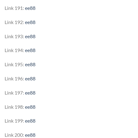
Link 191:
ee88
Link 192:
ee88
Link 193:
ee88
Link 194:
ee88
Link 195:
ee88
Link 196:
ee88
Link 197:
ee88
Link 198:
ee88
Link 199:
ee88
Link 200:
ee88